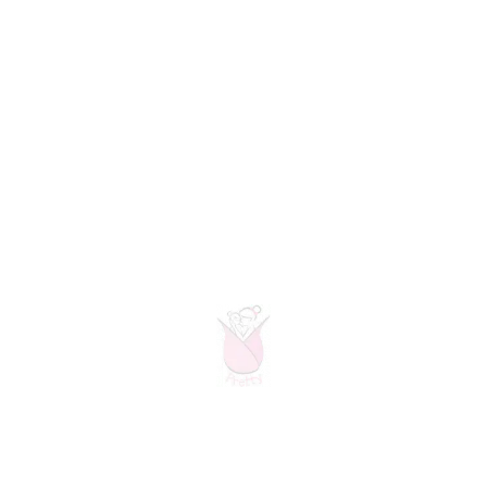
customize her dress. Join the Pretty Mama & Me
Club for your s...
ADD & CUSTOMIZE
MATCH ACCESSORIES TO YOUR PRETTY