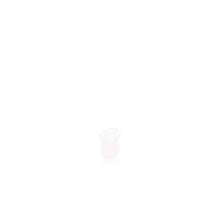
Join th...
ADD & CUSTOMIZE
MATCH ACCESSORIES TO YOUR PRETTY