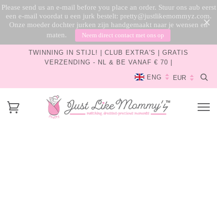
Please send us an e-mail before you place an order. Stuur ons aub eerst
een e-mail voordat u een jurk bestelt: pretty@justlikemommyz.com.
Onze moeder dochter jurken zijn handgemaakt naar je wensen en
maten.
Neem direct contact met ons op
TWINNING IN STIJL! | CLUB EXTRA'S | GRATIS
VERZENDING - NL & BE VANAF € 70 |
ENG
Herfstcollectie Nederlands boven
Mama & Me - Mooie samen in
elk seizoen