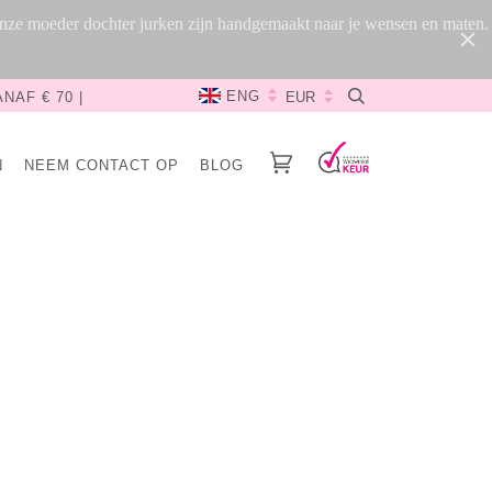
 Onze moeder dochter jurken zijn handgemaakt naar je wensen en maten.
ENG
NAF € 70 |
N
NEEM CONTACT OP
BLOG