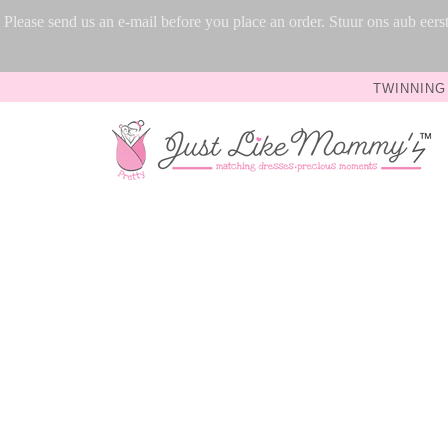
Please send us an e-mail before you place an order. Stuur ons aub ee
TWINNING 
Collections
Accessoires voor mama en ik
Bijpassende jurken voor mama
Chique en chique juwelen