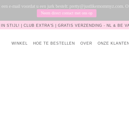
rst een e-mail voordat u een jurk bestelt: pretty@justlikemommyz.com.
Neem direct contact met ons op
IN STIJL! | CLUB EXTRA'S | GRATIS VERZENDING - NL & BE VA
WINKEL
HOE TE BESTELLEN
OVER
ONZE KLANTE
Sitemap
Products
All Products
Pages