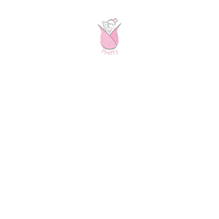
Returns
Shipping
Size & Measurement Gu
Tab - Shipping & Return
Tab - Bella Ballerina | 
Tab - Complete Your Loo
Tab - How To Get Your Pr
Terms
Twinning is Winning
Wat is Twinning? Twinne
Who We Are: Moms to M