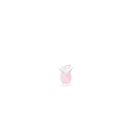
3. Voor meer details over hoe je je buste, taille en
heupen kunt meten! Het filmpje duurt ongeveer 5
minuten, maar er staan ​​goede tips in - vooral over hoe
je je natuurlijke taille kunt vinden - en het is leuk om
naar haar te kijken! ;) Volg deze
link.