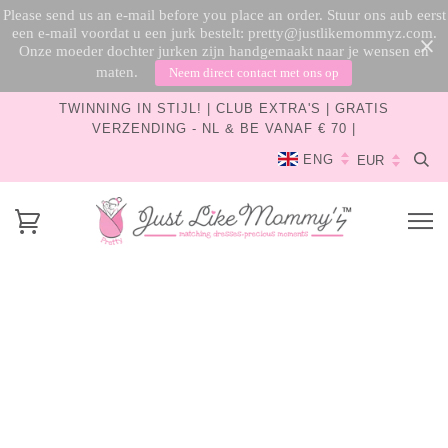
Please send us an e-mail before you place an order. Stuur ons aub eerst
een e-mail voordat u een jurk bestelt: pretty@justlikemommyz.com.
Onze moeder dochter jurken zijn handgemaakt naar je wensen en
maten.
Neem direct contact met ons op
TWINNING IN STIJL! | CLUB EXTRA'S | GRATIS
VERZENDING - NL & BE VANAF € 70 |
ENG
Maat- en meetgids
Maattabel voor mama en kind
Wij werken met de standaard Europese maatvoering.
Dus als je normaal maat 40 draagt, is maat 40