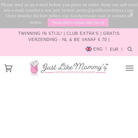
Please send us an e-mail before you place an order. Stuur ons aub eerst
een e-mail voordat u een jurk bestelt: pretty@justlikemommyz.com.
Onze moeder dochter jurken zijn handgemaakt naar je wensen en
maten.
Neem direct contact met ons op
TWINNING IN STIJL! | CLUB EXTRA'S | GRATIS
VERZENDING - NL & BE VANAF € 70 |
ENG
Betaalmethoden
Wij accepteren alle gangbare creditcards en andere
gangbare betaalmethoden:
Creditcards: MasterCard, Visa, American Express,