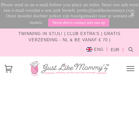
Please send us an e-mail before you place an order. Stuur ons aub eerst
een e-mail voordat u een jurk bestelt: pretty@justlikemommyz.com.
Onze moeder dochter jurken zijn handgemaakt naar je wensen en
maten.
Neem direct contact met ons op
TWINNING IN STIJL! | CLUB EXTRA'S | GRATIS
VERZENDING - NL & BE VANAF € 70 |
ENG
HUIS
›
ENGELENKETTING | MAMA & ME